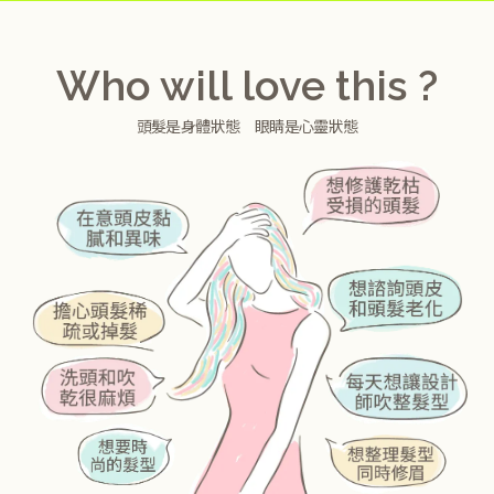
交通
Who will love this ?
日本語
ENGLISH
中文 (中国)
中文 (台灣)
한국어
頭髮是身體狀態 眼睛是心靈狀態