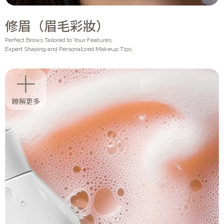
修眉（眉毛彩妝）
Perfect Brows Tailored to Your Features.
Expert Shaping and Personalized Makeup Tips.
瞭解更多