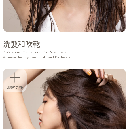
洗髮和吹乾
Professional Maintenance for Busy Lives.
Achieve Healthy, Beautiful Hair Effortlessly.
瞭解更多