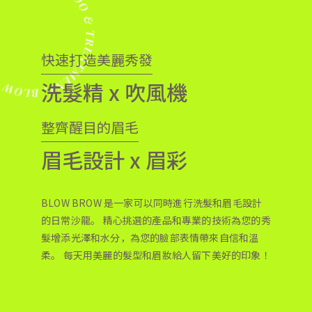
快速打造美麗秀發
洗髮精 x 吹風機
整齊醒目的眉毛
Home
眉毛設計 x 眉彩
洗髮與吹髮
頭髮護理/頭皮水療
BLOW BROW 是一家可以同時進行洗髮和眉毛設計
的日常沙龍。 精心挑選的產品和專業的技術為您的秀
修眉
髮增添光澤和水分，為您的臉部表情帶來自信和溫
柔。 每天用美麗的髮型和眉妝給人留下美好的印象！
產品
菜單和價格